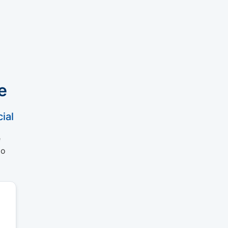
e
ial
e
do